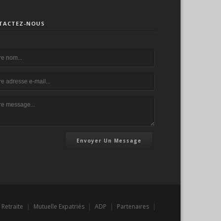
TACTEZ-NOUS
Envoyer Un Message
Retraite
|
Mutuelle Expatriés
|
ADP
|
Partenaires
|