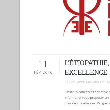
11
L’ÉTIOPATHIE
EXCELLENCE
FÉV 2016
PAR
PHILIPPE SOULIER
EN
PA
L’institut Français d’Étiopathi
informer et vous proposer un 
près de vos attentes. Du grec aït